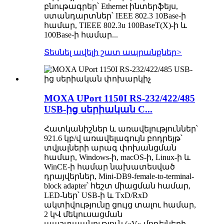
բնութագրեր՝ Ethernet ինտերֆեյս,
ստանդարտներ՝ IEEE 802.3 10Base-ի
համար, TIEEE 802.3u 100BaseT(X)-ի և
100Base-ի համար...
Տեսնել ավելի շատ ապրանքներ
>
MOXA UPort 1150I RS-232/422/485
USB-ից սերիական C...
Հատկանիշներ և առավելություններ՝
921.6 կբ/վ առավելագույն բոդրեյթ՝
տվյալների արագ փոխանցման
համար, Windows-ի, macOS-ի, Linux-ի և
WinCE-ի համար նախատեսված
դրայվերներ, Mini-DB9-female-to-terminal-
block adapter՝ հեշտ միացման համար,
LED-ներ՝ USB-ի և TxD/RxD
ակտիվությունը ցույց տալու համար,
2 կՎ մեկուսացման
պաշտպանություն («V» մոդելների