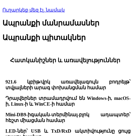
Ուղարկեք մեզ էլ. նամակ
Ապրանքի մանրամասներ
Ապրանքի պիտակներ
Հատկանիշներ և առավելություններ
921.6 կբիթ/վրկ առավելագույն բոդրեյթ՝
տվյալների արագ փոխանցման համար
Դրայվերներ տրամադրվում են Windows-ի, macOS-
ի, Linux-ի և WinCE-ի համար
Mini-DB9-իգական-տերմինալ-բլոկ ադապտեր՝
հեշտ միացման համար
LED-ներ՝ USB և TxD/RxD ակտիվությունը ցույց