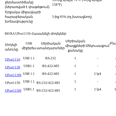
ջերմաստիճանը
158°F)
(ներառված է փաթեթում)
Շրջակա միջավայրի
հարաբերական
5-ից 95% (ոչ խտացնող)
խոնավությունը
MOXA UPort1150 Հասանելի մոդելներ
Սերիական
USB
Սերիական
Բն
Մոդելի
միացքների
Մեկուսացում
միջերես
ստանդարտներ
անունը
քանակը
USB 1.1
RS-232
1
-
UPort1110
USB1.1
RS-422/485
1
-
UPort1130
USB 1.1
RS-422/485
1
2 կՎ
UPort1130I
USB 1.1
1
-
UPort1150
RS-232/422/485
USB1.1
1
2 կՎ
UPort1150I
RS-232/422/485