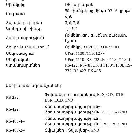
Միակցիչ
DB9 արական
50 բիթ/վրկ-ից մինչև 921.6 կբիթ/
Բոդրատ
վրկ
Տվյալների բիթեր
5, 6, 7, 8
Կանգառի բիթեր
1,1.5, 2
Ոչ մեկը, զույգ, կենտ, բացատ,
Հավասարություն
նշան
Հոսքի կառավարում
Ոչ մեկը, RTS/CTS, XON/XOFF
Մեկուսացում
UPort 1130I/1150I:2kV
Սերիական
UPort 1110: RS-232
UPort 1130/1130I:
ստանդարտներ
RS-422, RS-485
UPort 1150/1150I: RS-
232, RS-422, RS-485
Սերիական ազդանշաններ
Փոխանցում, ուղարկում, RTS, CTS, DTR,
RS-232
DSR, DCD, GND
Հեռահաղորդակցություն+,
RS-422
Հեռահաղորդակցություն-, Rx+, Rx-, GND
Հեռահաղորդակցություն+,
RS-485-4w
Հեռահաղորդակցություն-, Rx+, Rx-, GND
RS-485-2w
Տվյալներ+, Տվյալներ-, GND