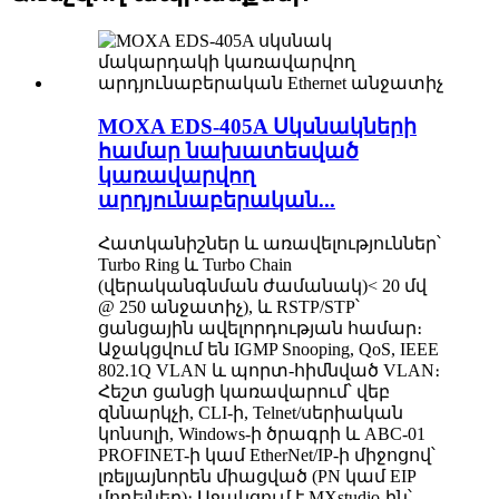
MOXA EDS-405A Սկսնակների
համար նախատեսված
կառավարվող
արդյունաբերական...
Հատկանիշներ և առավելություններ՝
Turbo Ring և Turbo Chain
(վերականգնման ժամանակ)< 20 մվ
@ 250 անջատիչ), և RSTP/STP՝
ցանցային ավելորդության համար։
Աջակցվում են IGMP Snooping, QoS, IEEE
802.1Q VLAN և պորտ-հիմնված VLAN։
Հեշտ ցանցի կառավարում՝ վեբ
զննարկչի, CLI-ի, Telnet/սերիական
կոնսոլի, Windows-ի ծրագրի և ABC-01
PROFINET-ի կամ EtherNet/IP-ի միջոցով՝
լռելյայնորեն միացված (PN կամ EIP
մոդելներ)։ Աջակցում է MXstudio-ին՝