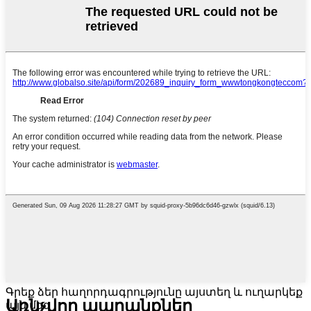
Գրեք ձեր հաղորդագրությունը այստեղ և ուղարկեք
Առնչվող ապրանքներ
այն մեզ