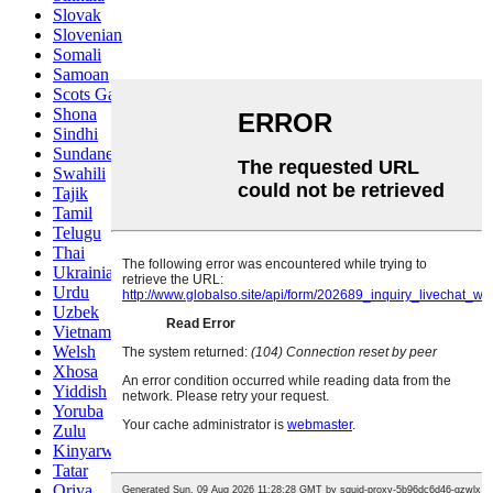
Slovak
Slovenian
Somali
Samoan
Scots Gaelic
Shona
Sindhi
Sundanese
Swahili
Tajik
Tamil
Telugu
Thai
Ukrainian
Urdu
Uzbek
Vietnamese
Welsh
Xhosa
Yiddish
Yoruba
Zulu
Kinyarwanda
Tatar
Oriya