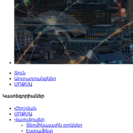
Տուն
Արտադրանքներ
ՄՈՔՍԱ
Կատեգորիաներ
Հիրշման
ՄՈՔՍԱ
Վայդմյուլլեր
Տերմինալային բլոկներ
Էստաֆետ