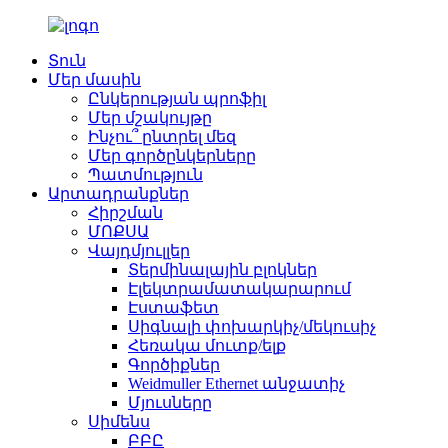
Տուն
Մեր մասին
Ընկերության պրոֆիլ
Մեր մշակույթը
Ինչու՞ ընտրել մեզ
Մեր գործընկերները
Պատմություն
Արտադրանքներ
Հիրշման
ՄՈՔՍԱ
Վայդմյուլլեր
Տերմինալային բլոկներ
Էլեկտրամատակարարում
Էստաֆետ
Սիգնալի փոխարկիչ/մեկուսիչ
Հեռակա մուտք/ելք
Գործիքներ
Weidmuller Ethernet անջատիչ
Մյուսները
Սիմենս
ԲԲԸ