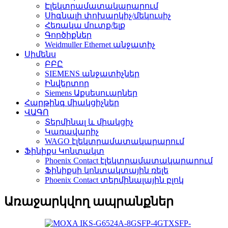
Էլեկտրամատակարարում
Սիգնալի փոխարկիչ/մեկուսիչ
Հեռակա մուտք/ելք
Գործիքներ
Weidmuller Ethernet անջատիչ
Սիմենս
ԲԲԸ
SIEMENS անջատիչներ
Ինվերտոր
Siemens Աքսեսուարներ
Հարթինգ միակցիչներ
ՎԱԳՈ
Տերմինալ և միակցիչ
Կառավարիչ
WAGO էլեկտրամատակարարում
Ֆինիքս Կոնտակտ
Phoenix Contact էլեկտրամատակարարում
Ֆինիքսի կոնտակտային ռելե
Phoenix Contact տերմինալային բլոկ
Առաջարկվող ապրանքներ