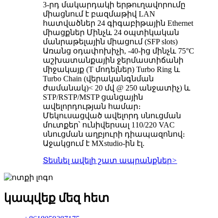
3-րդ մակարդակի երթուղավորումը
միացնում է բազմաթիվ LAN
հատվածներ 24 գիգաբիթային Ethernet
միացքներ Մինչև 24 օպտիկական
մանրաթելային միացում (SFP slots)
Առանց օդափոխիչի, -40-ից մինչև 75°C
աշխատանքային ջերմաստիճանի
միջակայք (T մոդելներ) Turbo Ring և
Turbo Chain (վերականգնման
ժամանակ)< 20 մվ @ 250 անջատիչ) և
STP/RSTP/MSTP ցանցային
ավելորդության համար։
Մեկուսացված ավելորդ սնուցման
մուտքեր՝ ունիվերսալ 110/220 VAC
սնուցման աղբյուրի դիապազոնով։
Աջակցում է MXstudio-ին էլ.
Տեսնել ավելի շատ ապրանքներ
>
կապվեք մեզ հետ