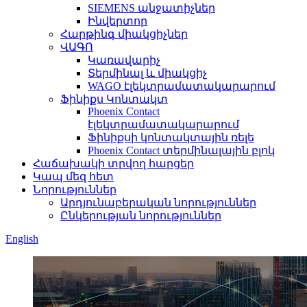
SIEMENS անջատիչներ
Ինվերտոր
Հարթինգ միակցիչներ
ՎԱԳՈ
Կառավարիչ
Տերմինալ և միակցիչ
WAGO էլեկտրամատակարարում
Ֆինիքս Կոնտակտ
Phoenix Contact
էլեկտրամատակարարում
Ֆինիքսի կոնտակտային ռելե
Phoenix Contact տերմինալային բլոկ
Հաճախակի տրվող հարցեր
Կապ մեզ հետ
Նորություններ
Արդյունաբերական նորություններ
Ընկերության նորություններ
English