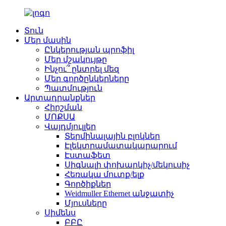
Տուն
Մեր մասին
Ընկերության պրոֆիլ
Մեր մշակույթը
Ինչու՞ ընտրել մեզ
Մեր գործընկերները
Պատմություն
Արտադրանքներ
Հիրշման
ՄՈՔՍԱ
Վայդմյուլլեր
Տերմինալային բլոկներ
Էլեկտրամատակարարում
Էստաֆետ
Սիգնալի փոխարկիչ/մեկուսիչ
Հեռակա մուտք/ելք
Գործիքներ
Weidmuller Ethernet անջատիչ
Մյուսները
Սիմենս
ԲԲԸ