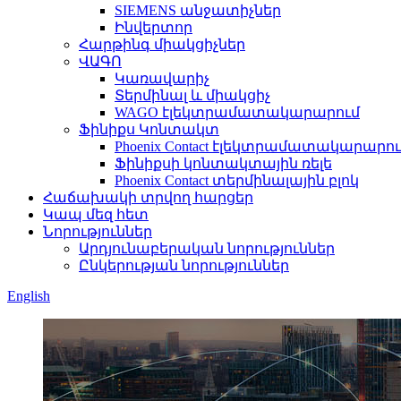
SIEMENS անջատիչներ
Ինվերտոր
Հարթինգ միակցիչներ
ՎԱԳՈ
Կառավարիչ
Տերմինալ և միակցիչ
WAGO էլեկտրամատակարարում
Ֆինիքս Կոնտակտ
Phoenix Contact էլեկտրամատակարարո
Ֆինիքսի կոնտակտային ռելե
Phoenix Contact տերմինալային բլոկ
Հաճախակի տրվող հարցեր
Կապ մեզ հետ
Նորություններ
Արդյունաբերական նորություններ
Ընկերության նորություններ
English